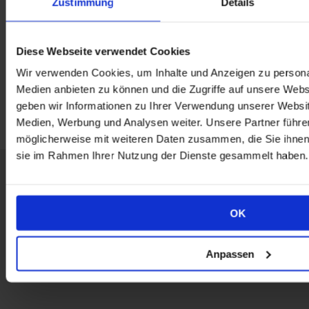
Zustimmung
Details
Ich habe die
Datenschutzerklärung
gelesen und stimme der Speicherung
Diese Webseite verwendet Cookies
meiner Daten zu.
Wir verwenden Cookies, um Inhalte und Anzeigen zu personal
ABSENDEN
Medien anbieten zu können und die Zugriffe auf unsere Web
geben wir Informationen zu Ihrer Verwendung unserer Websit
Medien, Werbung und Analysen weiter. Unsere Partner führe
möglicherweise mit weiteren Daten zusammen, die Sie ihnen b
sie im Rahmen Ihrer Nutzung der Dienste gesammelt haben.
© 2020
Albert Frischmann Consulting &
Creative
|
Kontakt
|
Impressum
|
Datenschutzerklärung
OK
Anpassen