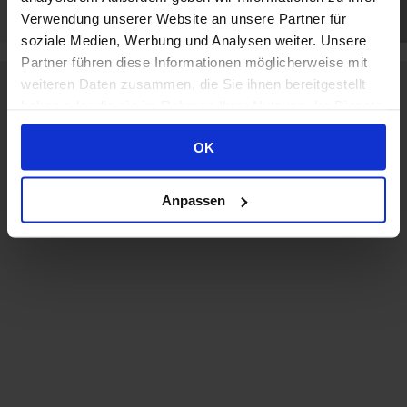
Verwendung unserer Website an unsere Partner für
soziale Medien, Werbung und Analysen weiter. Unsere
Partner führen diese Informationen möglicherweise mit
weiteren Daten zusammen, die Sie ihnen bereitgestellt
© 2020
Albert Frischmann Consulting &
haben oder die sie im Rahmen Ihrer Nutzung der Dienste
Creative
|
Kontakt
|
Impressum
|
gesammelt haben.
Datenschutzerklärung
OK
Anpassen